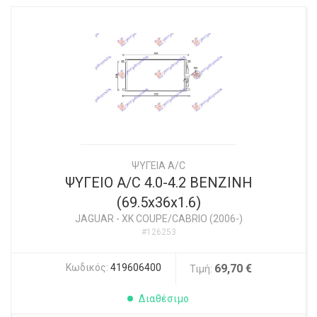
ΨΥΓΕΙΑ A/C
ΨΥΓΕΙΟ A/C 4.0-4.2 BENZINH
(69.5x36x1.6)
JAGUAR
-
XK COUPE/CABRIO (2006-)
#126253
Κωδικός:
419606400
69,70 €
Τιμή:
Διαθέσιμο