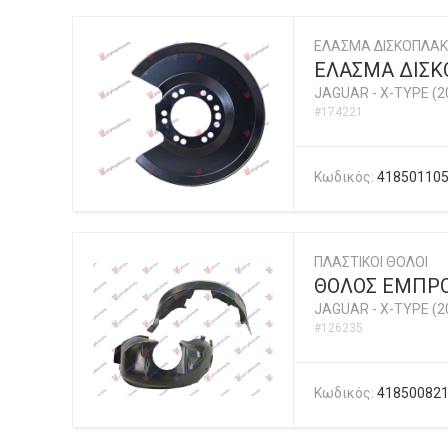
ΕΛΑΣΜΑ ΔΙΣΚΟΠΛΑ
ΕΛΑΣΜΑ ΔΙΣΚ
JAGUAR
-
X-TYPE (2
#174221
Κωδικός:
41850110
ΠΛΑΣΤΙΚΟΙ ΘΟΛΟΙ
ΘΟΛΟΣ ΕΜΠΡΟ
JAGUAR
-
X-TYPE (2
#126235
Κωδικός:
41850082