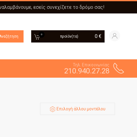
αναλαμβάνουμε, εσείς συνεχίζετε το δρόμο σας!
0
0
€
Αναζήτηση
προϊόν(τα)
Τηλ. Επικοινωνίας
210.940.27.28
Επιλογή άλλου μοντέλου