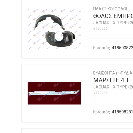
ΠΛΑΣΤΙΚΟΙ ΘΟΛΟΙ
ΘΟΛΟΣ ΕΜΠΡΟ
JAGUAR
-
X-TYPE (2
#126236
Κωδικός:
41850082
ΕΥΑΙΣΘΗΤΑ (ΦΡΥΔΙΑ 
ΜΑΡΣΠΙΕ 4Π
JAGUAR
-
X-TYPE (2
#126245
Κωδικός:
41850828