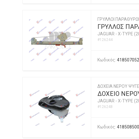
ΓΡΥΛΛΟΙ ΠΑΡΑΘΥΡΩ
ΓΡΥΛΛΟΣ ΠΑΡΑ
JAGUAR
-
X-TYPE (2
#126244
Κωδικός:
41850705
ΔΟΧΕΙΑ ΝΕΡΟΥ ΨΥΓΕ
ΔΟΧΕΙΟ ΝΕΡΟ
JAGUAR
-
X-TYPE (2
#126248
Κωδικός:
41850850