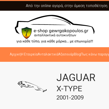
Από την online αγορά, στην άμεση τοποθέτηση.
Αρχική
Η Εταιρεία
Ανταλακτικά
Αξεσουάρ
Blog
Πως κάνω παραγγ
JAGUAR
X-TYPE
2001-2009