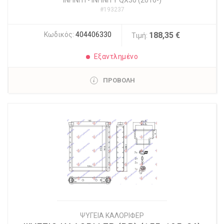
INFINITI
-
INFINITY QX30 (2016-)
#193237
Κωδικός:
404406330
188,35 €
Τιμή:
Εξαντλημένο
ΠΡΟΒΟΛΗ
ΨΥΓΕΙΑ ΚΑΛΟΡΙΦΕΡ