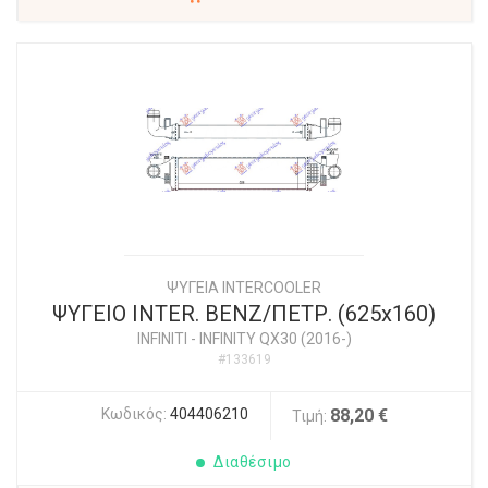
ΨΥΓΕΙΑ INTERCOOLER
ΨΥΓΕΙΟ INTER. ΒΕΝΖ/ΠΕΤΡ. (625x160)
INFINITI
-
INFINITY QX30 (2016-)
#133619
Κωδικός:
404406210
88,20 €
Τιμή:
Διαθέσιμο