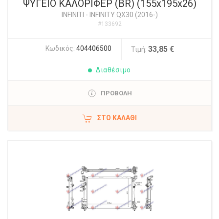
ΨΥΓΕΙΟ ΚΑΛΟΡΙΦΕΡ (BR) (155x195x26)
INFINITI
-
INFINITY QX30 (2016-)
#133692
Κωδικός:
404406500
33,85 €
Τιμή:
Διαθέσιμο
ΠΡΟΒΟΛΗ
ΣΤΟ ΚΑΛΆΘΙ