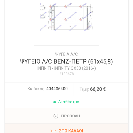
ΨΥΓΕΙΑ A/C
ΨΥΓΕΙΟ A/C ΒΕΝΖ-ΠΕΤΡ (61x45,8)
INFINITI
-
INFINITY QX30 (2016-)
#133678
Κωδικός:
404406400
66,20 €
Τιμή:
Διαθέσιμο
ΠΡΟΒΟΛΗ
ΣΤΟ ΚΑΛΆΘΙ