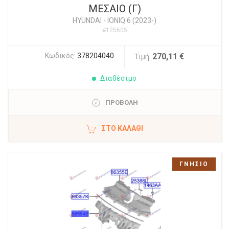
ΜΕΣΑΙΟ (Γ)
HYUNDAI
-
IONIQ 6 (2023-)
#125605
Κωδικός:
378204040
270,11 €
Τιμή:
Διαθέσιμο
ΠΡΟΒΟΛΗ
ΣΤΟ ΚΑΛΆΘΙ
ΓΝΗΣΙΟ