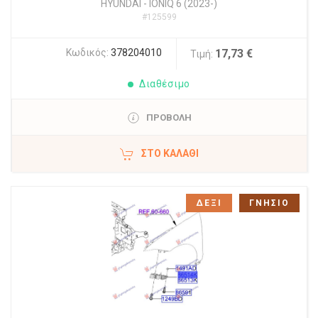
HYUNDAI
-
IONIQ 6 (2023-)
#125599
Κωδικός:
378204010
17,73 €
Τιμή:
Διαθέσιμο
ΠΡΟΒΟΛΗ
ΣΤΟ ΚΑΛΆΘΙ
ΔΕΞΙ
ΓΝΗΣΙΟ