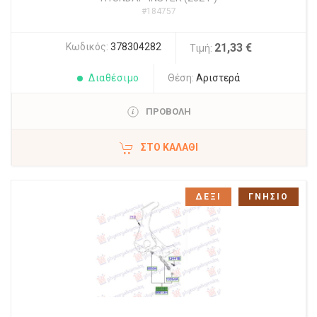
#184757
Κωδικός:
378304282
21,33 €
Τιμή:
Διαθέσιμο
Θέση:
Αριστερά
ΠΡΟΒΟΛΗ
ΣΤΟ ΚΑΛΆΘΙ
ΔΕΞΙ
ΓΝΗΣΙΟ