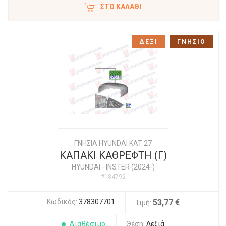
ΣΤΟ ΚΑΛΆΘΙ
ΔΕΞΙ
ΓΝΗΣΙΟ
ΓΝΗΣΙΑ HYUNDAI KAT 27
ΚΑΠΑΚΙ ΚΑΘΡΕΦΤΗ (Γ)
HYUNDAI
-
INSTER (2024-)
#184792
Κωδικός:
378307701
53,77 €
Τιμή:
Διαθέσιμο
Θέση:
Δεξιά