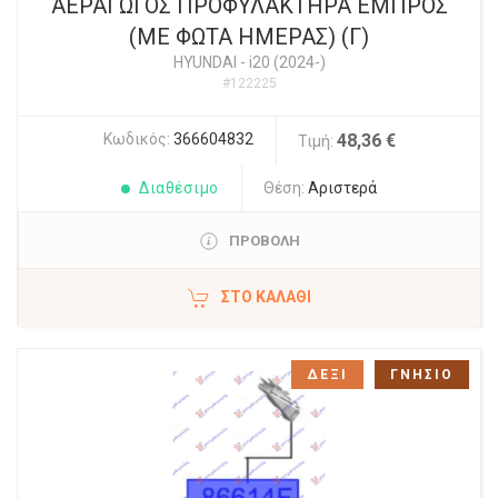
ΑΕΡΑΓΩΓΟΣ ΠΡΟΦΥΛΑΚΤΗΡΑ ΕΜΠΡΟΣ
(ΜΕ ΦΩΤΑ ΗΜΕΡΑΣ) (Γ)
HYUNDAI
-
i20 (2024-)
#122225
Κωδικός:
366604832
48,36 €
Τιμή:
Διαθέσιμο
Θέση:
Αριστερά
ΠΡΟΒΟΛΗ
ΣΤΟ ΚΑΛΆΘΙ
ΔΕΞΙ
ΓΝΗΣΙΟ