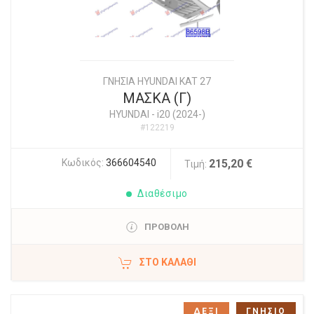
ΓΝΗΣΙΑ HYUNDAI KAT 27
ΜΑΣΚΑ (Γ)
HYUNDAI
-
i20 (2024-)
#122219
Κωδικός:
366604540
215,20 €
Τιμή:
Διαθέσιμο
ΠΡΟΒΟΛΗ
ΣΤΟ ΚΑΛΆΘΙ
ΔΕΞΙ
ΓΝΗΣΙΟ