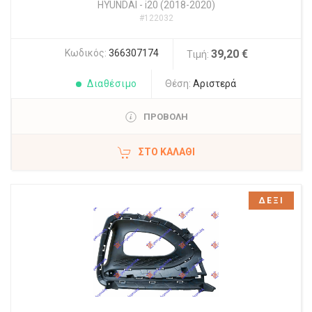
HYUNDAI
-
i20 (2018-2020)
#122032
Κωδικός:
366307174
39,20 €
Τιμή:
Διαθέσιμο
Θέση:
Αριστερά
ΠΡΟΒΟΛΗ
ΣΤΟ ΚΑΛΆΘΙ
ΔΕΞΙ