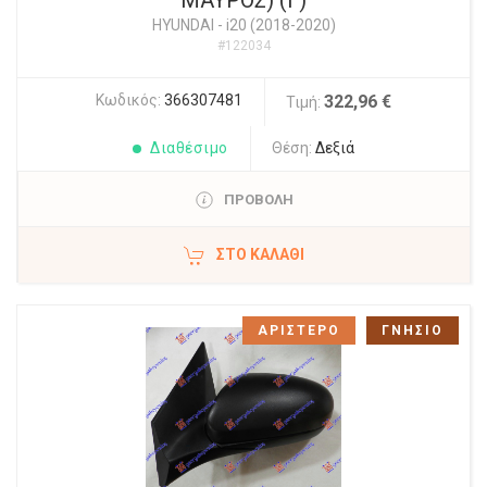
ΜΑΥΡΟΣ) (Γ)
HYUNDAI
-
i20 (2018-2020)
#122034
Κωδικός:
366307481
322,96 €
Τιμή:
Διαθέσιμο
Θέση:
Δεξιά
ΠΡΟΒΟΛΗ
ΣΤΟ ΚΑΛΆΘΙ
ΑΡΙΣΤΕΡΟ
ΓΝΗΣΙΟ