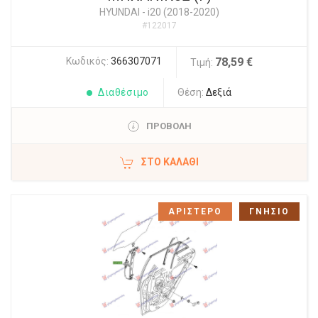
HYUNDAI
-
i20 (2018-2020)
#122017
Κωδικός:
366307071
78,59 €
Τιμή:
Διαθέσιμο
Θέση:
Δεξιά
ΠΡΟΒΟΛΗ
ΣΤΟ ΚΑΛΆΘΙ
ΑΡΙΣΤΕΡΟ
ΓΝΗΣΙΟ