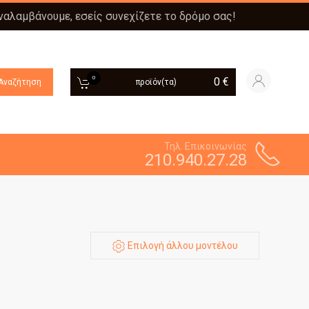
αναλαμβάνουμε, εσείς συνεχίζετε το δρόμο σας!
0
0
€
Αναζήτηση
προϊόν(τα)
Τηλ. Επικοινωνίας
210.940.27.28
Επιλογή άλλου μοντέλου