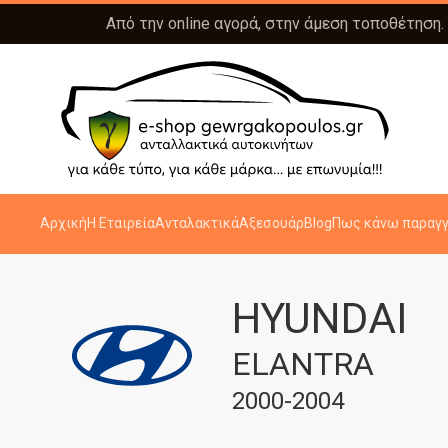
Από την online αγορά, στην άμεση τοποθέτηση.
Αρχική
Η Εταιρεία
Ανταλακτικά
Αξεσουάρ
Blog
Πως κάνω παραγγ
HYUNDAI
ELANTRA
2000-2004