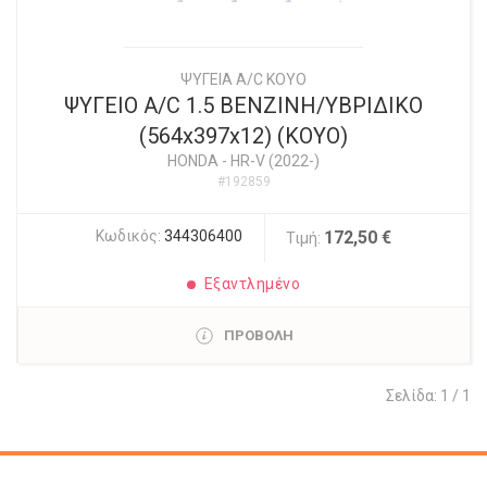
ΨΥΓΕΙΑ A/C KOYO
ΨΥΓΕΙΟ A/C 1.5 BENZINH/ΥΒΡΙΔΙΚΟ
(564x397x12) (KOYO)
HONDA
-
HR-V (2022-)
#192859
Κωδικός:
344306400
172,50 €
Τιμή:
Εξαντλημένο
ΠΡΟΒΟΛΗ
Σελίδα: 1 / 1