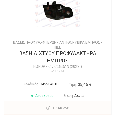
ΒΑΣΕΙΣ ΠΡΟΦΥΛ./ΦΤΕΡΩΝ - ΑΝΤΙΘΟΡΥΒΙΚΑ ΕΜΠΡΟΣ -
ΠΙΣΩ
ΒΑΣΗ ΔΙΧΤYΟΥ ΠΡΟΦΥΛΑΚΤΗΡΑ
ΕΜΠΡΟΣ
HONDA
-
CIVIC SEDAN (2022-)
#184224
Κωδικός:
345504818
35,45 €
Τιμή:
Διαθέσιμο
Θέση:
Δεξιά
ΠΡΟΒΟΛΗ