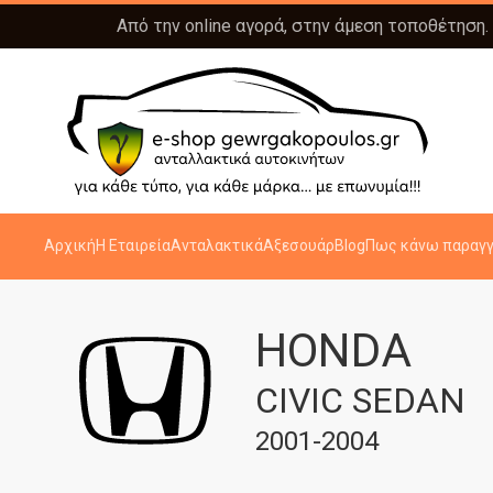
Από την online αγορά, στην άμεση τοποθέτηση.
Αρχική
Η Εταιρεία
Ανταλακτικά
Αξεσουάρ
Blog
Πως κάνω παραγγ
HONDA
CIVIC SEDAN
2001-2004