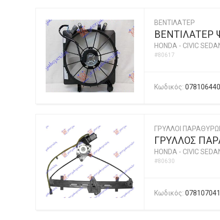
ΒΕΝΤΙΛΑΤΕΡ
ΒΕΝΤΙΛΑΤΕΡ Ψ
HONDA
-
CIVIC SEDA
#80617
Κωδικός:
07810644
ΓΡΥΛΛΟΙ ΠΑΡΑΘΥΡΩ
ΓΡΥΛΛΟΣ ΠΑΡΑ
HONDA
-
CIVIC SEDA
#80630
Κωδικός:
07810704