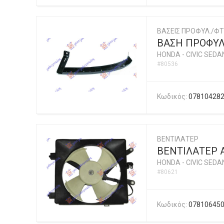
ΒΑΣΕΙΣ ΠΡΟΦΥΛ./ΦΤ
ΒΑΣΗ ΠΡΟΦΥ
HONDA
-
CIVIC SEDA
#80536
Κωδικός:
07810428
ΒΕΝΤΙΛΑΤΕΡ
ΒΕΝΤΙΛΑΤΕΡ A
HONDA
-
CIVIC SEDA
#80621
Κωδικός:
07810645