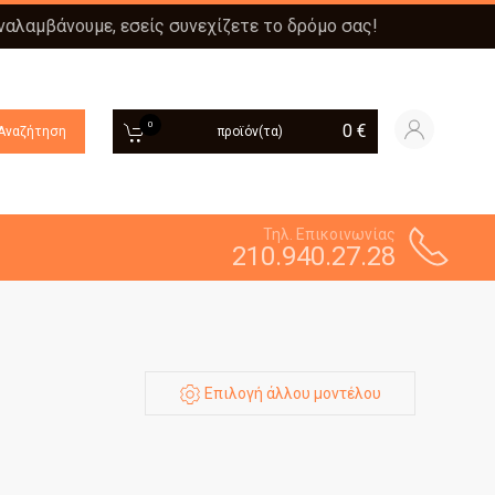
αναλαμβάνουμε, εσείς συνεχίζετε το δρόμο σας!
0
0
€
Αναζήτηση
προϊόν(τα)
Τηλ. Επικοινωνίας
210.940.27.28
Επιλογή άλλου μοντέλου