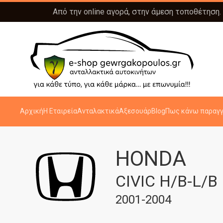
Από την online αγορά, στην άμεση τοποθέτηση.
Αρχική
Η Εταιρεία
Ανταλακτικά
Αξεσουάρ
Blog
Πως κάνω παραγγ
HONDA
CIVIC H/B-L/B
2001-2004