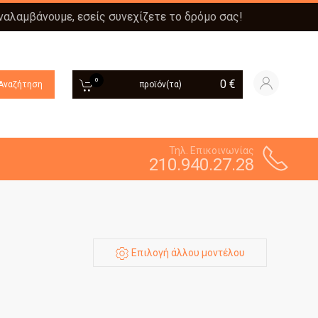
αναλαμβάνουμε, εσείς συνεχίζετε το δρόμο σας!
0
0
€
Αναζήτηση
προϊόν(τα)
Τηλ. Επικοινωνίας
210.940.27.28
Επιλογή άλλου μοντέλου