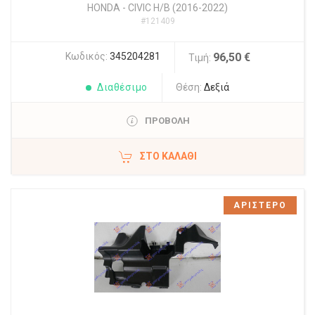
HONDA
-
CIVIC H/B (2016-2022)
#121409
Κωδικός:
345204281
96,50 €
Τιμή:
Διαθέσιμο
Θέση:
Δεξιά
ΠΡΟΒΟΛΗ
ΣΤΟ ΚΑΛΆΘΙ
ΑΡΙΣΤΕΡΟ