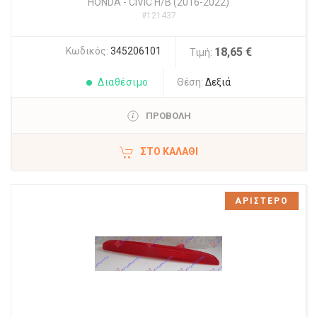
HONDA
-
CIVIC H/B (2016-2022)
#121437
Κωδικός:
345206101
18,65 €
Τιμή:
Διαθέσιμο
Θέση:
Δεξιά
ΠΡΟΒΟΛΗ
ΣΤΟ ΚΑΛΆΘΙ
ΑΡΙΣΤΕΡΟ