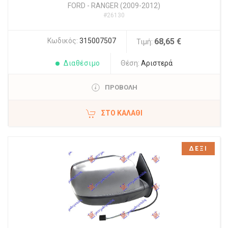
FORD
-
RANGER (2009-2012)
#26130
Κωδικός:
315007507
68,65 €
Τιμή:
Διαθέσιμο
Θέση:
Αριστερά
ΠΡΟΒΟΛΗ
ΣΤΟ ΚΑΛΆΘΙ
ΔΕΞΙ