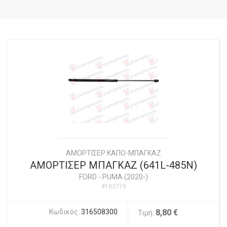
ΑΜΟΡΤΙΣΕΡ ΚΑΠΟ-ΜΠΑΓΚΑΖ
ΑΜΟΡΤΙΣΕΡ ΜΠΑΓΚΑΖ (641L-485N)
FORD
-
PUMA (2020-)
#183779
Κωδικός:
316508300
8,80 €
Τιμή: