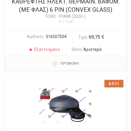
ΚΑΘΡΕΦΤΗΣ ΗΛΕΚΤ. ΘΕΡΜΑΙΝ. ΒΑΦΟΜ.
(ΜΕ ΦΛΑΣ) 6 PIN (CONVEX GLASS)
FORD
-
PUMA (2020-)
#117338
Κωδικός:
316507504
69,75 €
Τιμή:
Εξαντλημένο
Θέση:
Αριστερά
ΠΡΟΒΟΛΗ
ΔΕΞΙ