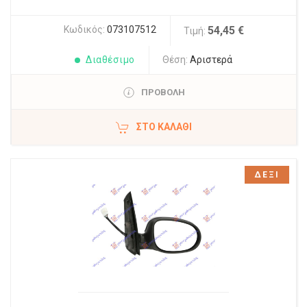
Κωδικός:
073107512
54,45 €
Τιμή:
Διαθέσιμο
Θέση:
Αριστερά
ΠΡΟΒΟΛΗ
ΣΤΟ ΚΑΛΆΘΙ
ΔΕΞΙ