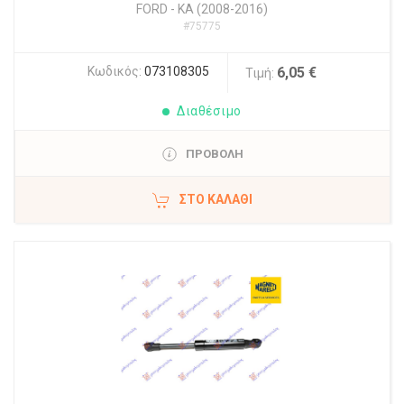
FORD
-
KA (2008-2016)
#75775
Κωδικός:
073108305
6,05 €
Τιμή:
Διαθέσιμο
ΠΡΟΒΟΛΗ
ΣΤΟ ΚΑΛΆΘΙ