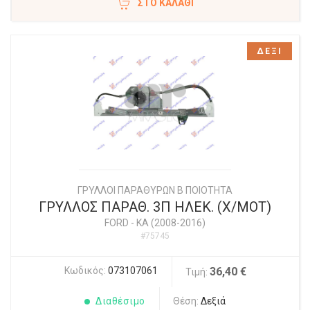
ΣΤΟ ΚΑΛΆΘΙ
ΔΕΞΙ
ΓΡΥΛΛΟΙ ΠΑΡΑΘΥΡΩΝ Β ΠΟΙΟΤΗΤΑ
ΓΡΥΛΛΟΣ ΠΑΡΑΘ. 3Π ΗΛΕΚ. (Χ/ΜΟΤ)
FORD
-
KA (2008-2016)
#75745
Κωδικός:
073107061
36,40 €
Τιμή:
Διαθέσιμο
Θέση:
Δεξιά