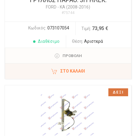
ΓΡΥΛΛΟΣ ΠΑΡΑΘ. 3Π ΗΛΕΚ.
FORD
-
KA (2008-2016)
#75744
Κωδικός:
073107054
73,95 €
Τιμή:
Διαθέσιμο
Θέση:
Αριστερά
ΠΡΟΒΟΛΗ
ΣΤΟ ΚΑΛΆΘΙ
ΔΕΞΙ