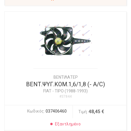
ΒΕΝΤΙΛΑΤΕΡ
ΒΕΝΤ.ΨΥΓ.ΚΟΜ.1,6/1,8 (- Α/C)
FIAT
-
TIPO (1988-1993)
#37844
Κωδικός:
037406460
48,45 €
Τιμή:
Εξαντλημένο