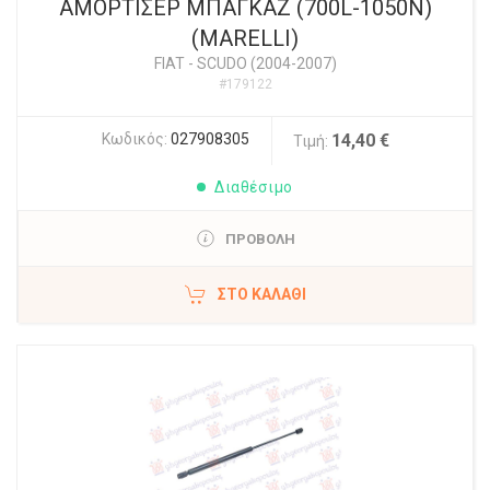
ΑΜΟΡΤΙΣΕΡ ΜΠΑΓΚΑΖ (700L-1050N)
(MARELLI)
FIAT
-
SCUDO (2004-2007)
#179122
Κωδικός:
027908305
14,40 €
Τιμή:
Διαθέσιμο
ΠΡΟΒΟΛΗ
ΣΤΟ ΚΑΛΆΘΙ