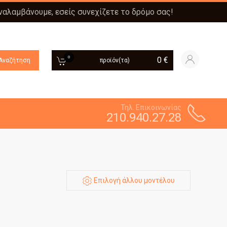
αναλαμβάνουμε, εσείς συνεχίζετε το δρόμο σας!
0
0
€
Αναζήτηση
προϊόν(τα)
Τηλ. Επικοινωνίας
210.940.27.28
Επιλογή άλλου μοντέλου