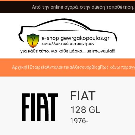
Από την online αγορά, στην άμεση τοποθέτηση.
Αρχική
Η Εταιρεία
Ανταλακτικά
Αξεσουάρ
Blog
Πως κάνω παραγγ
FIAT
128 GL
1976-