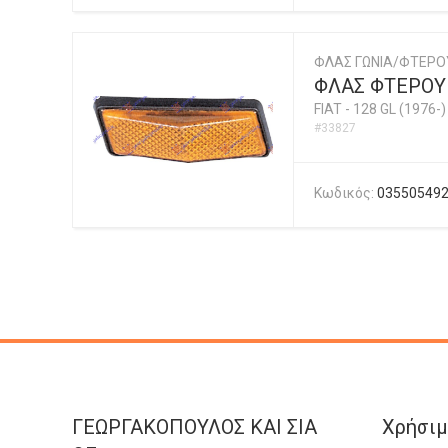
ΦΛΑΣ ΓΩΝΙΑ/ΦΤΕΡ
ΦΛΑΣ ΦΤΕΡΟΥ
FIAT
-
128 GL (1976-)
#33827
Κωδικός:
03550549
ΓΕΩΡΓΑΚΟΠΟΥΛΟΣ KAI ΣΙΑ
Χρήσιμ