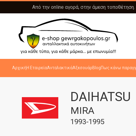
Από την online αγορά, στην άμεση τοποθέτηση.
Αρχική
Η Εταιρεία
Ανταλακτικά
Αξεσουάρ
Blog
Πως κάνω παραγγ
DAIHATSU
MIRA
1993-1995