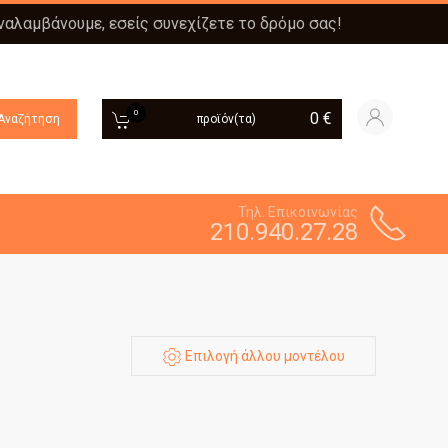
αναλαμβάνουμε, εσείς συνεχίζετε το δρόμο σας!
0
0
€
Αναζήτηση
προϊόν(τα)
Τηλ. Επικοινωνίας
210.940.27.28
Επιλογή άλλου μοντέλου