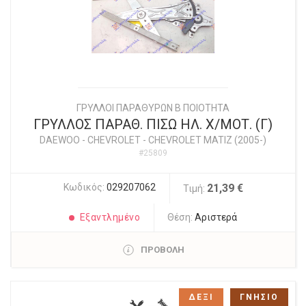
ΓΡΥΛΛΟΙ ΠΑΡΑΘΥΡΩΝ Β ΠΟΙΟΤΗΤΑ
ΓΡΥΛΛΟΣ ΠΑΡΑΘ. ΠΙΣΩ ΗΛ. Χ/ΜΟΤ. (Γ)
DAEWOO - CHEVROLET
-
CHEVROLET MATIZ (2005-)
#25809
Κωδικός:
029207062
21,39 €
Τιμή:
Εξαντλημένο
Θέση:
Αριστερά
ΠΡΟΒΟΛΗ
ΔΕΞΙ
ΓΝΗΣΙΟ