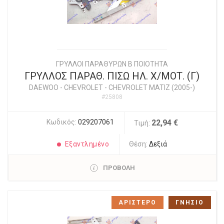
ΓΡΥΛΛΟΙ ΠΑΡΑΘΥΡΩΝ Β ΠΟΙΟΤΗΤΑ
ΓΡΥΛΛΟΣ ΠΑΡΑΘ. ΠΙΣΩ ΗΛ. Χ/ΜΟΤ. (Γ)
DAEWOO - CHEVROLET
-
CHEVROLET MATIZ (2005-)
#25808
Κωδικός:
029207061
22,94 €
Τιμή:
Εξαντλημένο
Θέση:
Δεξιά
ΠΡΟΒΟΛΗ
ΑΡΙΣΤΕΡΟ
ΓΝΗΣΙΟ