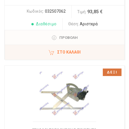
Κωδικός:
032507062
93,85 €
Τιμή:
Διαθέσιμο
Θέση:
Αριστερά
ΠΡΟΒΟΛΗ
ΣΤΟ ΚΑΛΆΘΙ
ΔΕΞΙ