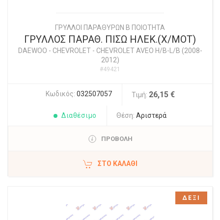
ΓΡΥΛΛΟΙ ΠΑΡΑΘΥΡΩΝ Β ΠΟΙΟΤΗΤΑ
ΓΡΥΛΛΟΣ ΠΑΡΑΘ. ΠΙΣΩ ΗΛΕΚ.(Χ/ΜΟΤ)
DAEWOO - CHEVROLET
-
CHEVROLET AVEO H/B-L/B (2008-
2012)
#49421
Κωδικός:
032507057
26,15 €
Τιμή:
Διαθέσιμο
Θέση:
Αριστερά
ΠΡΟΒΟΛΗ
ΣΤΟ ΚΑΛΆΘΙ
ΔΕΞΙ