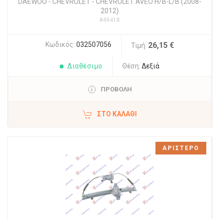
DAEWOO - CHEVROLET
-
CHEVROLET AVEO H/B-L/B (2008-
2012)
#49418
Κωδικός:
032507056
26,15 €
Τιμή:
Διαθέσιμο
Θέση:
Δεξιά
ΠΡΟΒΟΛΗ
ΣΤΟ ΚΑΛΆΘΙ
ΑΡΙΣΤΕΡΟ