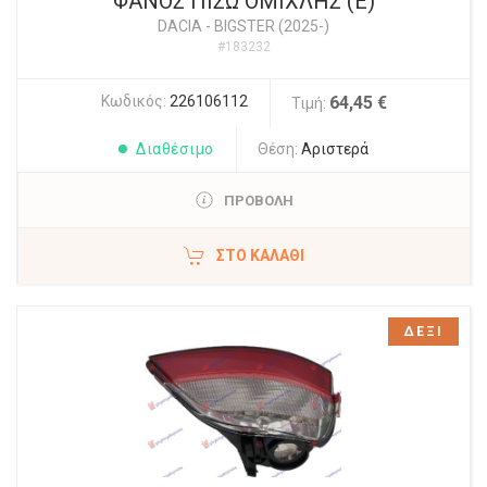
ΦΑΝΟΣ ΠΙΣΩ ΟΜΙΧΛΗΣ (Ε)
DACIA
-
BIGSTER (2025-)
#183232
Κωδικός:
226106112
64,45 €
Τιμή:
Διαθέσιμο
Θέση:
Αριστερά
ΠΡΟΒΟΛΗ
ΣΤΟ ΚΑΛΆΘΙ
ΔΕΞΙ