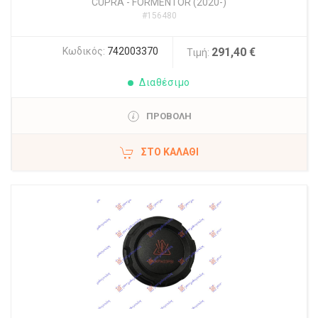
CUPRA
-
FORMENTOR (2020-)
#156480
Κωδικός:
742003370
291,40 €
Τιμή:
Διαθέσιμο
ΠΡΟΒΟΛΗ
ΣΤΟ ΚΑΛΆΘΙ