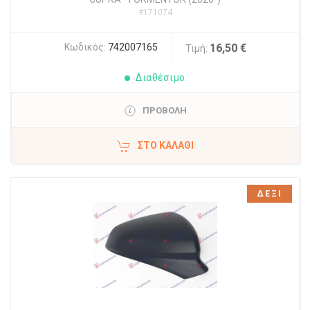
#171074
Κωδικός:
742007165
16,50 €
Τιμή:
Διαθέσιμο
ΠΡΟΒΟΛΗ
ΣΤΟ ΚΑΛΆΘΙ
ΔΕΞΙ