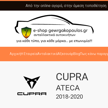
Από την online αγορά, στην άμεση τοποθέτηση.
Αρχική
Η Εταιρεία
Ανταλακτικά
Αξεσουάρ
Blog
Πως κάνω παραγγ
CUPRA
ATECA
2018-2020