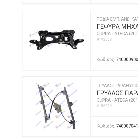
ΠΟΔΙΑ ΕΜΠ. ΑΝΩ, ΚΑΤ
ΓΕΦΥΡΑ ΜΗΧ
CUPRA
-
ATECA (201
#192068
Κωδικός:
74000090
ΓΡΥΛΛΟΙ ΠΑΡΑΘΥΡΩ
ΓΡΥΛΛΟΣ ΠΑΡΑ
CUPRA
-
ATECA (201
#156279
Κωδικός:
74000704