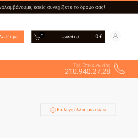
αναλαμβάνουμε, εσείς συνεχίζετε το δρόμο σας!
0
0
€
Αναζήτηση
προϊόν(τα)
Τηλ. Επικοινωνίας
210.940.27.28
Επιλογή άλλου μοντέλου