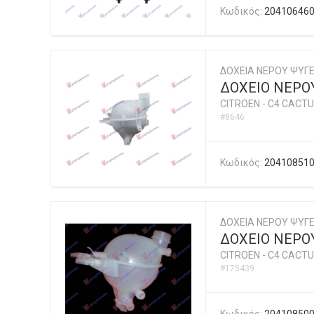
Κωδικός:
20410646
ΔΟΧΕΙΑ ΝΕΡΟΥ ΨΥΓΕ
ΔΟΧΕΙΟ ΝΕΡΟ
CITROEN
-
C4 CACTU
#8646
Κωδικός:
20410851
ΔΟΧΕΙΑ ΝΕΡΟΥ ΨΥΓΕ
ΔΟΧΕΙΟ ΝΕΡΟΥ
CITROEN
-
C4 CACTU
#175439