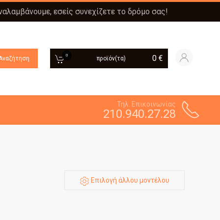
αναλαμβάνουμε, εσείς συνεχίζετε το δρόμο σας!
0
0
€
Αναζήτηση
προϊόν(τα)
Τηλ. Επικοινωνίας
210.940.27.28
Επιλογή άλλου μοντέλου