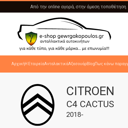
Από την online αγορά, στην άμεση τοποθέτηση.
Αρχική
Η Εταιρεία
Ανταλακτικά
Αξεσουάρ
Blog
Πως κάνω παραγγ
CITROEN
C4 CACTUS
2018-