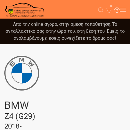
0
Από την online αγορά, στην άμεση τοποθέτηση. Το
ανταλλακτικό σας στην ώρα του, στη θέση του. Εμείς το
αναλαμβάνουμε, εσείς συνεχίζετε το δρόμο σας!
BMW
Z4 (G29)
2018-