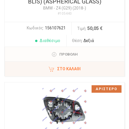
BLIS) (ASPHERICAL GLASS)
BMW
-
Z4 (G29) (2018-)
#105440
Κωδικός:
156107621
50,05 €
Τιμή:
Διαθέσιμο
Θέση:
Δεξιά
ΠΡΟΒΟΛΗ
ΣΤΟ ΚΑΛΆΘΙ
ΑΡΙΣΤΕΡΟ