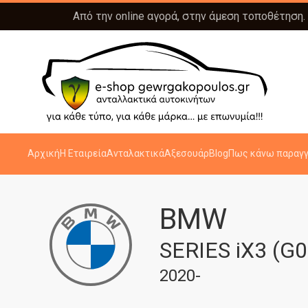
Από την online αγορά, στην άμεση τοποθέτηση.
Αρχική
Η Εταιρεία
Ανταλακτικά
Αξεσουάρ
Blog
Πως κάνω παραγγ
BMW
SERIES iX3 (G0
2020-