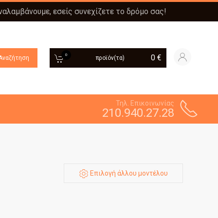
αναλαμβάνουμε, εσείς συνεχίζετε το δρόμο σας!
0
0
€
Αναζήτηση
προϊόν(τα)
Τηλ. Επικοινωνίας
210.940.27.28
Επιλογή άλλου μοντέλου