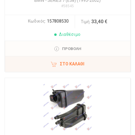
BMW
-
SERIES 7 (E38) (1995-2002)
#58545
Κωδικός:
157808530
33,40 €
Τιμή:
Διαθέσιμο
ΠΡΟΒΟΛΗ
ΣΤΟ ΚΑΛΆΘΙ