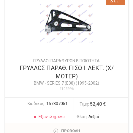
ΔΕΞΙ
ΓΡΥΛΛΟΙ ΠΑΡΑΘΥΡΩΝ Β ΠΟΙΟΤΗΤΑ
ΓΡΥΛΛΟΣ ΠΑΡΑΘ. ΠΙΣΩ ΗΛΕΚΤ. (Χ/
ΜΟΤΕΡ)
BMW
-
SERIES 7 (E38) (1995-2002)
#105996
Κωδικός:
157807051
52,40 €
Τιμή:
Εξαντλημένο
Θέση:
Δεξιά
ΠΡΟΒΟΛΗ