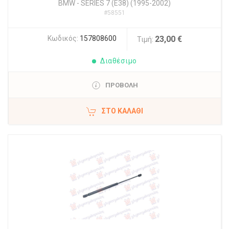
BMW
-
SERIES 7 (E38) (1995-2002)
#58551
Κωδικός:
157808600
23,00 €
Τιμή:
Διαθέσιμο
ΠΡΟΒΟΛΗ
ΣΤΟ ΚΑΛΆΘΙ