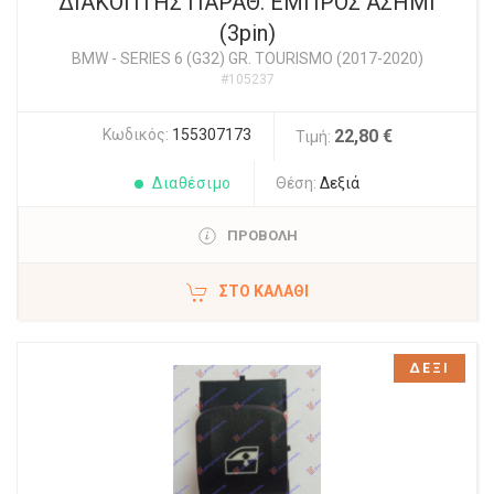
ΔΙΑΚΟΠΤΗΣ ΠΑΡΑΘ. ΕΜΠΡΟΣ ΑΣΗΜΙ
(3pin)
BMW
-
SERIES 6 (G32) GR. TOURISMO (2017-2020)
#105237
Κωδικός:
155307173
22,80 €
Τιμή:
Διαθέσιμο
Θέση:
Δεξιά
ΠΡΟΒΟΛΗ
ΣΤΟ ΚΑΛΆΘΙ
ΔΕΞΙ