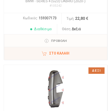
BMW
-
SERIES 4 (G23) CABRIO (2020-)
#105242
Κωδικός:
159307173
22,80 €
Τιμή:
Διαθέσιμο
Θέση:
Δεξιά
ΠΡΟΒΟΛΗ
ΣΤΟ ΚΑΛΆΘΙ
ΔΕΞΙ